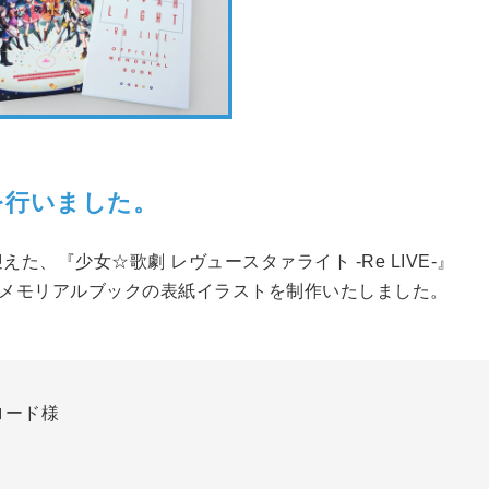
を行いました。
えた、『少女☆歌劇 レヴュースタァライト -Re LIVE-』
式メモリアルブックの表紙イラストを制作いたしました。
ロード様